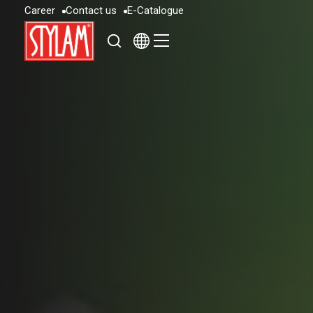
C
a
r
e
e
r
C
o
n
t
a
c
t
u
s
E
-
C
a
t
a
l
o
g
u
e
C
a
r
e
e
r
C
o
n
t
a
c
t
u
s
E
-
C
a
t
a
l
o
g
u
e